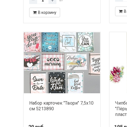
В
В корзину
Набор карточек "Твори" 7,5х10
Чипбо
см 5213890
"Пёры
пласт
20 руб.
195 р