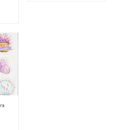
Ленты
Оазис для цветов
Пакеты подарочные
Свадебные аксессуары
Все для праздника
Все для рукоделия
га
Праздник Пасха
Краска, глянец