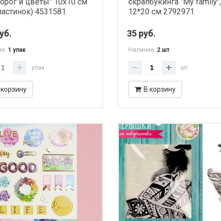
орог и цветы" 10х10 см
скрапбукинга "My family",
ластинок) 4531581
12*20 см 2792971
уб.
35 руб.
ие:
Наличие:
1 упак
2 шт
упак
шт
 корзину
В корзину