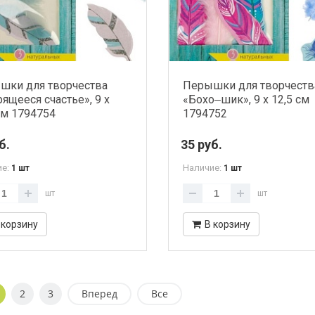
шки для творчества
Перышки для творчеств
ящееся счастье», 9 х
«Бохо‒шик», 9 х 12,5 см
см 1794754
1794752
б.
35 руб.
ие:
Наличие:
1 шт
1 шт
шт
шт
 корзину
В корзину
2
3
Вперед
Все