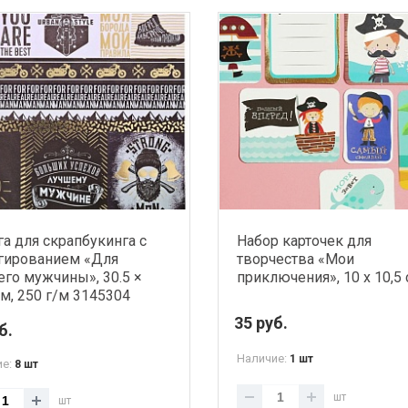
а для скрапбукинга с
Набор карточек для
гированием «Для
творчества «Мои
го мужчины», 30.5 ×
приключения», 10 х 10,5
см, 250 г/м 3145304
35 руб.
б.
Наличие:
1 шт
ие:
8 шт
шт
шт