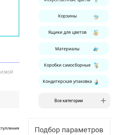
Корзины
Ящики для цветов
Материалы
Коробки самосборные
низкой
Кондитерская упаковка
Декор
Все категории
Сухоцветы
ступления
Подбор параметров
Конверты для денег