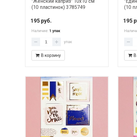
"Женский каприз" 10х10 см
"Един
(10 пластинок) 3785749
(10 п
195 руб.
195 р
Наличие:
Налич
1 упак
упак
В корзину
В