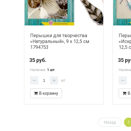
Перышки для творчества
Перы
«Натуральный», 9 х 12,5 см
«Искр
1794753
12,5 
35 руб.
35 ру
Наличие:
Налич
1 шт
шт
В корзину
В
Назад
1