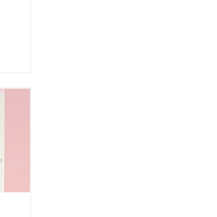
Швейная фурнитура
Новый Год