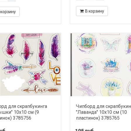
В корзину
 корзину
рд для скрапбукинга
Чипборд для скрапбукин
шки" 10х10 см (9
"Лаванда" 10х10 см (10
инок) 3785756
пластинок) 3785765
уб.
195 руб.