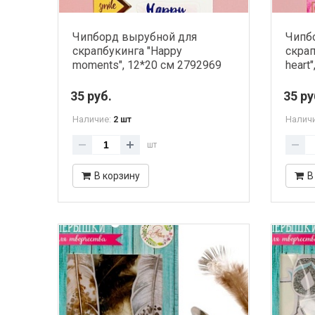
Чипборд вырубной для
Чипб
скрапбукинга "Happy
скрап
moments", 12*20 см 2792969
heart
35 руб.
35 ру
Наличие:
Налич
2 шт
шт
В корзину
В