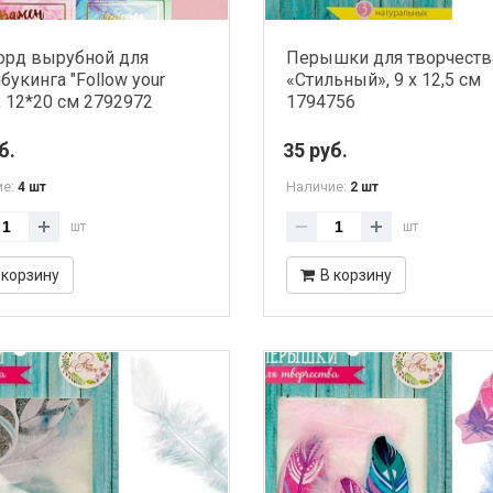
орд вырубной для
Перышки для творчеств
букинга "Follow your
«Стильный», 9 х 12,5 см
", 12*20 см 2792972
1794756
б.
35 руб.
ие:
Наличие:
4 шт
2 шт
шт
шт
 корзину
В корзину