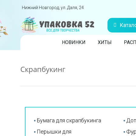
Перейти вниз
Нижний Новгород, ул. Даля, 24
Катал
Skip to content
НОВИНКИ
ХИТЫ
РАС
Скрапбукинг
Бумага для скрапбукинга
Дот
Перышки для
Фур