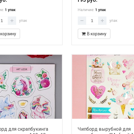
ие:
Наличие:
1 упак
1 упак
упак
упак
 корзину
В корзину
рд для скрапбукинга
Чипборд вырубной для