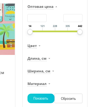
Оптовая цена
Аксессуары для декора
Открытки
14
121
228
335
442
Наклейки
Цвет
Сувениры
Длина, см
Скрапбукинг
Ширина, см
 см
Наполнители
Материал
Инструменты для
цветов
Кашпо