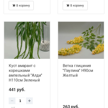
В корзину
В корзину
Куст амарант с
Ветка глициния
корешками
"Паулина" H90см
ампельный "Алди"
Желтый
H110см Зеленый
441 руб.
263 руб.
шт