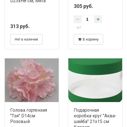
D25хH8 см, Мята
305 руб.
313 руб.
шт
Нет в наличии
В корзину
Голова гортензия
Подарочная
"Тэя" D14см
коробка круг "Аква-
Розовый
шайба" 21х15 см