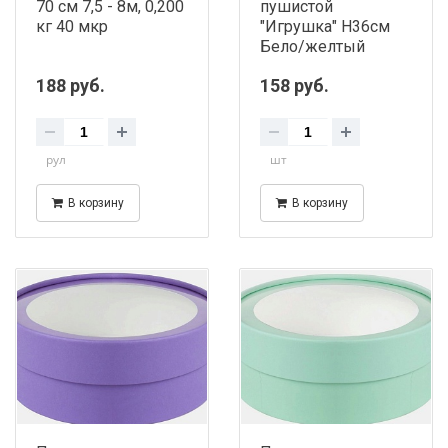
70 см 7,5 - 8м, 0,200
пушистой
кг 40 мкр
"Игрушка" Н36см
Бело/желтый
188 руб.
158 руб.
рул
шт
В корзину
В корзину