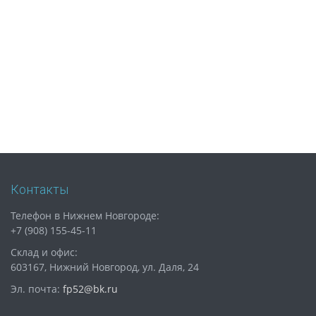
Контакты
Телефон в Нижнем Новгороде:
+7 (908) 155-45-11
Склад и офис:
603167, Нижний Новгород, ул. Даля, 24
Эл. почта:
fp52@bk.ru