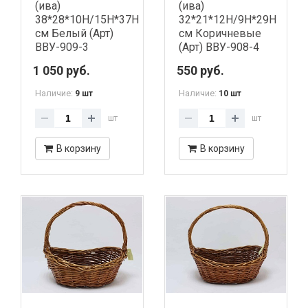
(ива)
(ива)
38*28*10H/15H*37H
32*21*12H/9H*29H
см Белый (Арт)
см Коричневые
ВВУ-909-3
(Арт) ВВУ-908-4
1 050 руб.
550 руб.
Наличие:
Наличие:
9 шт
10 шт
шт
шт
В корзину
В корзину