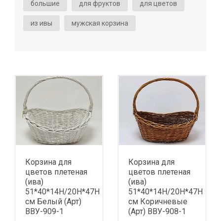
большие
для фруктов
для цветов
из ивы
мужская корзина
Корзина для
Корзина для
цветов плетеная
цветов плетеная
(ива)
(ива)
51*40*14H/20H*47H
51*40*14H/20H*47H
см Белый (Арт)
см Коричневые
ВВУ-909-1
(Арт) ВВУ-908-1