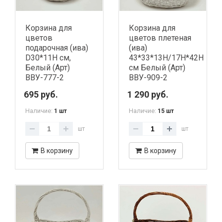
Корзина для
Корзина для
цветов
цветов плетеная
подарочная (ива)
(ива)
D30*11H см,
43*33*13H/17H*42H
Белый (Арт)
см Белый (Арт)
ВВУ-777-2
ВВУ-909-2
695 руб.
1 290 руб.
Наличие:
Наличие:
1 шт
15 шт
шт
шт
В корзину
В корзину