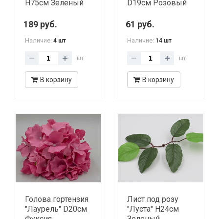
H75см Зеленый
D19см Розовый
189 руб.
61 руб.
Наличие:
Наличие:
4 шт
14 шт
шт
шт
В корзину
В корзину
Голова гортензия
Лист под розу
"Лаурель" D20см
"Луста" H24см
Фуксия
Зеленый