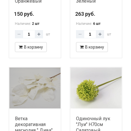
Оранжевый
Зеленый
150 руб.
263 руб.
Наличие:
Наличие:
2 шт
6 шт
шт
шт
В корзину
В корзину
Ветка
Одиночный лук
декоративная
"Луи" H70см
магнолия " Дива"
Салатовый