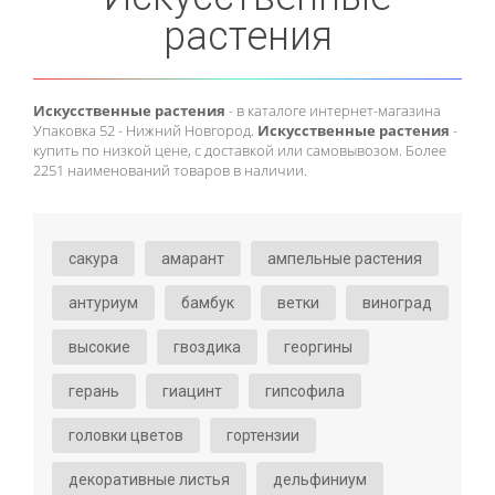
растения
Искусственные растения
- в каталоге интернет-магазина
Упаковка 52 - Нижний Новгород.
Искусственные растения
-
купить по низкой цене, с доставкой или самовывозом. Более
2251 наименований товаров в наличии.
cакура
амарант
ампельные растения
антуриум
бамбук
ветки
виноград
высокие
гвоздика
георгины
герань
гиацинт
гипсофила
головки цветов
гортензии
декоративные листья
дельфиниум