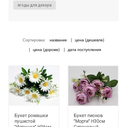
ягоды для декора
Сортировка:
название
цена (дешевле)
цена (дороже)
дата поступления
Букет ромашки
Букет пионов
пушистой
"Морти" H30см
"Игрушка" Н36см
Сиреневый