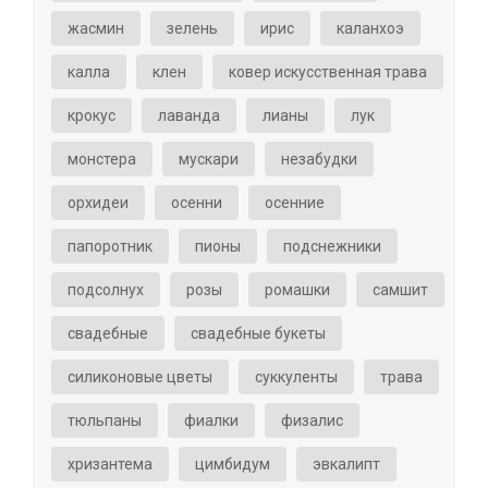
жасмин
зелень
ирис
каланхоэ
калла
клен
ковер искусственная трава
крокус
лаванда
лианы
лук
монстера
мускари
незабудки
орхидеи
осенни
осенние
папоротник
пионы
подснежники
подсолнух
розы
ромашки
самшит
свадебные
свадебные букеты
силиконовые цветы
суккуленты
трава
тюльпаны
фиалки
физалис
хризантема
цимбидум
эвкалипт