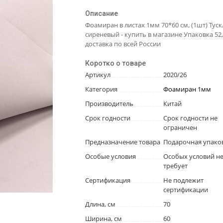
Описание
Фоамиран в листах 1мм 70*60 см, (1шт) Туск
сиреневый - купить в магазине Упаковка 52,
доставка по всей России
Коротко о товаре
Артикул
2020/26
Категория
Фоамиран 1мм
Производитель
Китай
Срок годности
Срок годности не
ограничен
Предназначение товара
Подарочная упако
Особые условия
Особых условий н
требует
Сертификация
Не подлежит
сертификации
Длина, см
70
Ширина, см
60