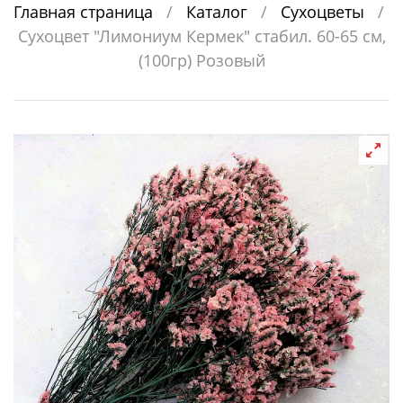
Главная страница
/
Каталог
/
Сухоцветы
/
Сухоцвет "Лимониум Кермек" стабил. 60-65 см,
(100гр) Розовый