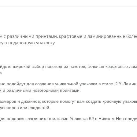
м с различными принтами, крафтовые и ламинированные более 
вую подарочную упаковку.
айдете широкий выбор новогодних пакетов, включая крафтовые ла
в.
но подойдут для создания уникальной упаковки в стиле DIY. Лами
м и различными новогодними принтами.
змеров и дизайнов, которые помогут вам создать красивую упаков
сувениров или сладостей.
 для подарков, загляните в магазин Упаковка 52 в Нижнем Новгород