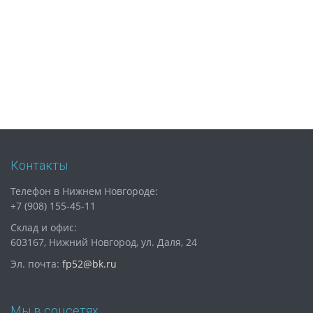
Контакты
Телефон в Нижнем Новгороде:
+7 (908) 155-45-11
Склад и офис:
603167, Нижний Новгород, ул. Даля, 24
Эл. почта:
fp52@bk.ru
Мы в соцсетях