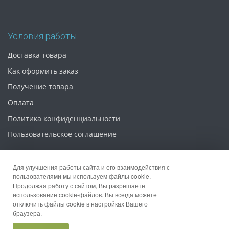
Условия работы
Доставка товара
Как оформить заказ
Получение товара
Оплата
Политика конфиденциальности
Пользовательское соглашение
Для улучшения работы сайта и его взаимодействия с
пользователями мы используем файлы cookie.
Продолжая работу с сайтом, Вы разрешаете
© 2026 Интернет магазин «Упаковка 52»
использование cookie-файлов. Вы всегда можете
отключить файлы cookie в настройках Вашего
браузера.