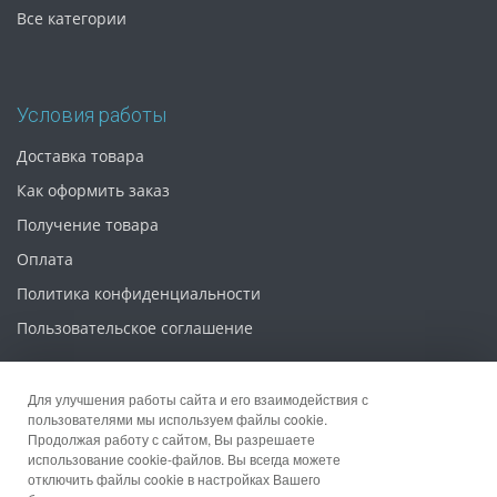
Все категории
Условия работы
Доставка товара
Как оформить заказ
Получение товара
Оплата
Политика конфиденциальности
Пользовательское соглашение
Для улучшения работы сайта и его взаимодействия с
пользователями мы используем файлы cookie.
Продолжая работу с сайтом, Вы разрешаете
© 2026 Интернет магазин «Упаковка 52»
использование cookie-файлов. Вы всегда можете
отключить файлы cookie в настройках Вашего