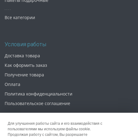
Пакеты подарочные
Все категории
Условия работы
Доставка товара
Как оформить заказ
Получение товара
Оплата
Политика конфиденциальности
Пользовательское соглашение
Для улучшения работы сайта и его взаимодействия с
пользователями мы используем файлы cookie.
Продолжая работу с сайтом, Вы разрешаете
© 2026 Интернет магазин «Упаковка 52»