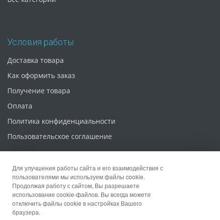
Условия работы
Доставка товара
Как оформить заказ
Получение товара
Оплата
Политика конфиденциальности
Пользовательское соглашение
Для улучшения работы сайта и его взаимодействия с
пользователями мы используем файлы cookie.
Продолжая работу с сайтом, Вы разрешаете
© 2026 Интернет магазин «Упаковка 52»
использование cookie-файлов. Вы всегда можете
отключить файлы cookie в настройках Вашего
браузера.