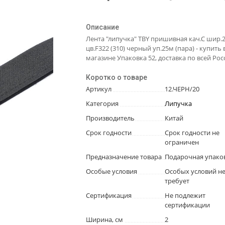
Описание
Лента "липучка" TBY пришивная кач.С шир.
цв.F322 (310) черный уп.25м (пара) - купить 
магазине Упаковка 52, доставка по всей Рос
Коротко о товаре
Артикул
12.ЧЕРН/20
Категория
Липучка
Производитель
Китай
Срок годности
Срок годности не
ограничен
Предназначение товара
Подарочная упако
Особые условия
Особых условий н
требует
Сертификация
Не подлежит
сертификации
Ширина, см
2