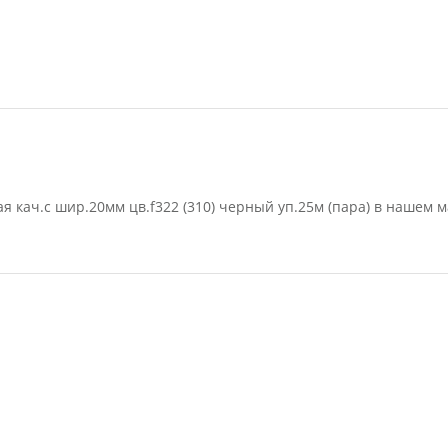
я кач.с шир.20мм цв.f322 (310) черный уп.25м (пара) в нашем м