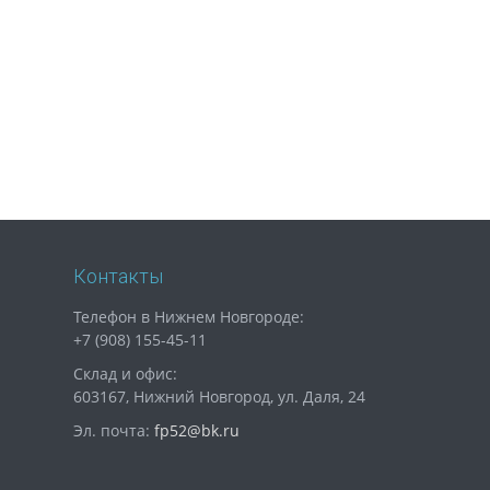
Контакты
Телефон в Нижнем Новгороде:
+7 (908) 155-45-11
Склад и офис:
603167, Нижний Новгород, ул. Даля, 24
Эл. почта:
fp52@bk.ru