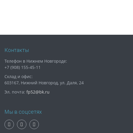
Контакты
Телефон в Нижнем Новгороде:
+7 (908) 155-45-11
Склад и офис:
603167, Нижний Новгород, ул. Даля, 24
Эл. почта:
fp52@bk.ru
Мы в соцсетях