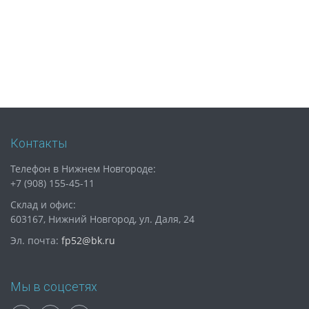
Контакты
Телефон в Нижнем Новгороде:
+7 (908) 155-45-11
Склад и офис:
603167, Нижний Новгород, ул. Даля, 24
Эл. почта:
fp52@bk.ru
Мы в соцсетях