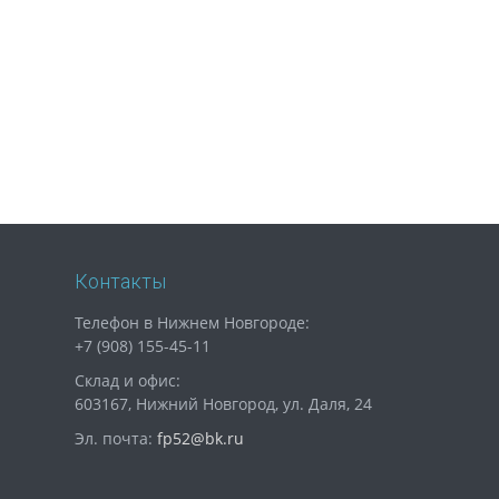
Контакты
Телефон в Нижнем Новгороде:
+7 (908) 155-45-11
Склад и офис:
603167, Нижний Новгород, ул. Даля, 24
Эл. почта:
fp52@bk.ru