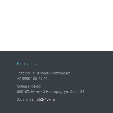
Контакты
Телефон в Нижнем Новгороде:
+7 (908) 155-45-11
Склад и офис:
603167, Нижний Новгород, ул. Даля, 24
Эл. почта:
fp52@bk.ru