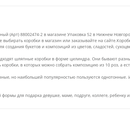
ный (Арт) 88002474-2 в магазине Упаковка 52 в Нижнем Новгор
е выбирать коробки в магазин или заказывайте на сайте.Коро
я создания букетов и композиций из цветов, сладостей, сухоцве
дходят шляпные коробки в форме цилиндра. Они бывают разны
ь коробки, в которых можно собрать композицию из 10 роз, а ес
азные, но наибольшей популярностью пользуются однотонные. 
формы для подарка девушке, маме, подруге, коллеге, ребенку 