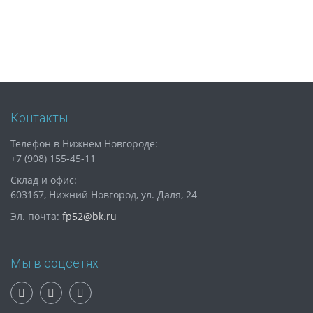
Контакты
Телефон в Нижнем Новгороде:
+7 (908) 155-45-11
Склад и офис:
603167, Нижний Новгород, ул. Даля, 24
Эл. почта:
fp52@bk.ru
Мы в соцсетях