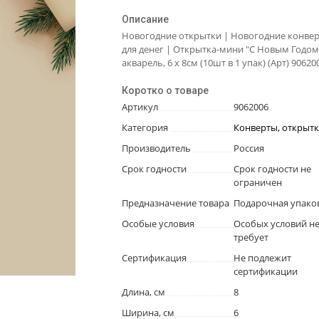
Описание
Новогодние открытки | Новогодние конве
для денег | Открытка-мини "С Новым Годом
акварель, 6 х 8см (10шт в 1 упак) (Арт) 90620
Коротко о товаре
Артикул
9062006
Категория
Конверты, открыт
Производитель
Россия
Срок годности
Срок годности не
ограничен
Предназначение товара
Подарочная упако
Особые условия
Особых условий н
требует
Сертификация
Не подлежит
сертификации
Длина, см
8
Ширина, см
6