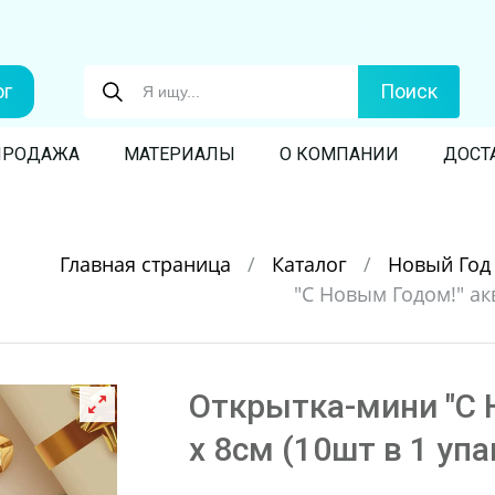
ог
Поиск
ПРОДАЖА
МАТЕРИАЛЫ
О КОМПАНИИ
ДОСТ
Главная страница
/
Каталог
/
Новый Го
"С Новым Годом!" акв
Открытка-мини "С 
х 8см (10шт в 1 упа