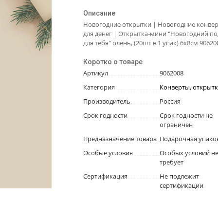
Описание
Новогодние открытки | Новогодние конве
для денег | Открытка-мини "Новогодний п
для тебя" олень, (20шт в 1 упак) 6х8см 90620
Коротко о товаре
Артикул
9062008
Категория
Конверты, открыт
Производитель
Россия
Срок годности
Срок годности не
ограничен
Предназначение товара
Подарочная упако
Особые условия
Особых условий н
требует
Сертификация
Не подлежит
сертификации