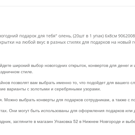
годний подарок для тебя" олень, (20шт в 1 упак) 6х8см 906200
крытки на любой вкус в разных стилях для подарков на новый г
йдете широкий выбор новогодних открыток, конвертов для денег и
аздничном стиле.
йнов позволят вам выбрать именно то, что подойдет для вашего сл
кие варианты с золотыми и серебряными узорами.
ся. Можно выбрать конверты для подарков сотрудникам, а также с 
тах. Они могут быть использованы для оформления подарков или д
здник, загляните в магазин Упаковка 52 в Нижнем Новгороде и выб