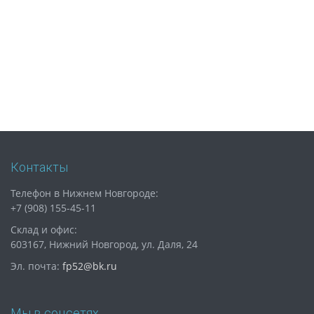
Контакты
Телефон в Нижнем Новгороде:
+7 (908) 155-45-11
Склад и офис:
603167, Нижний Новгород, ул. Даля, 24
Эл. почта:
fp52@bk.ru
Мы в соцсетях