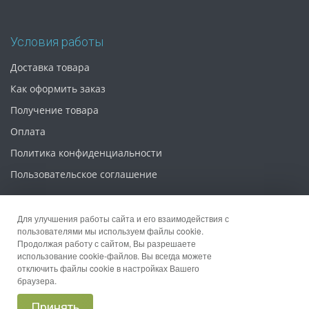
Условия работы
Доставка товара
Как оформить заказ
Получение товара
Оплата
Политика конфиденциальности
Пользовательское соглашение
Для улучшения работы сайта и его взаимодействия с
пользователями мы используем файлы cookie.
Продолжая работу с сайтом, Вы разрешаете
© 2026 Интернет магазин «Упаковка 52»
использование cookie-файлов. Вы всегда можете
отключить файлы cookie в настройках Вашего
браузера.
Принять