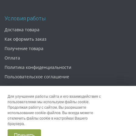
Условия работы
Доставка товара
Как оформить заказ
Получение товара
Оплата
Политика конфиденциальности
Пользовательское соглашение
Для улучшения работы сайта и его взаимодействия с
пользователями мы используем файлы cookie.
Продолжая работу с сайтом, Вы разрешаете
© 2026 Интернет магазин «Упаковка 52»
использование cookie-файлов. Вы всегда можете
отключить файлы cookie в настройках Вашего
браузера.
Принять