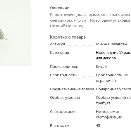
Описание
Ветка с леденцом, ягодами, колокольчиком
снеговиком, H45 см | Новогодняя упаковка 
Нижний Новгород
Коротко о товаре
Артикул
М-4640108846504
Категория
Новогодние Укра
для декора
Производитель
Китай
Срок годности
Срок годности не
ограничен
Предназначение товара
Подарочная упако
Особые условия
Особых условий н
требует
Сертификация
Не подлежит
сертификации
Высота, см
45