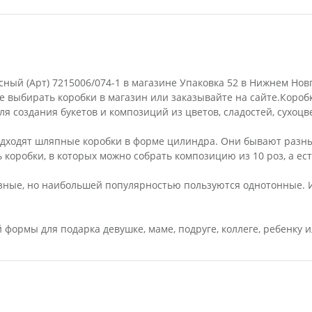
расный (Арт) 7215006/074-1 в магазине Упаковка 52 в Нижнем Но
е выбирать коробки в магазин или заказывайте на сайте.Коро
я создания букетов и композиций из цветов, сладостей, сухоцве
дходят шляпные коробки в форме цилиндра. Они бывают разны
ь коробки, в которых можно собрать композицию из 10 роз, а ес
азные, но наибольшей популярностью пользуются однотонные. 
формы для подарка девушке, маме, подруге, коллеге, ребенку 