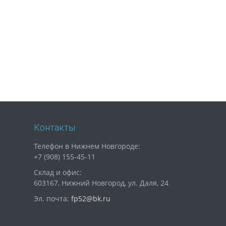
Контакты
Телефон в Нижнем Новгороде:
+7 (908) 155-45-11
Склад и офис:
603167, Нижний Новгород, ул. Даля, 24
Эл. почта:
fp52@bk.ru