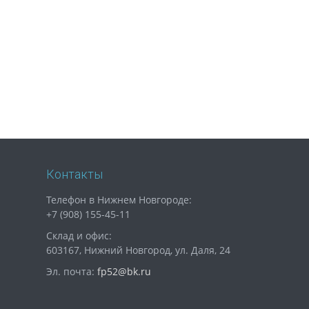
Контакты
Телефон в Нижнем Новгороде:
+7 (908) 155-45-11
Склад и офис:
603167, Нижний Новгород, ул. Даля, 24
Эл. почта:
fp52@bk.ru