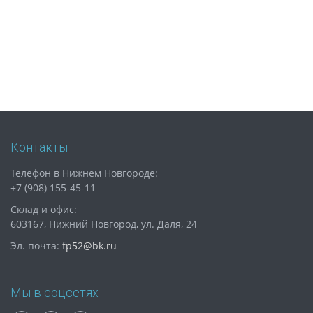
Контакты
Телефон в Нижнем Новгороде:
+7 (908) 155-45-11
Склад и офис:
603167, Нижний Новгород, ул. Даля, 24
Эл. почта:
fp52@bk.ru
Мы в соцсетях